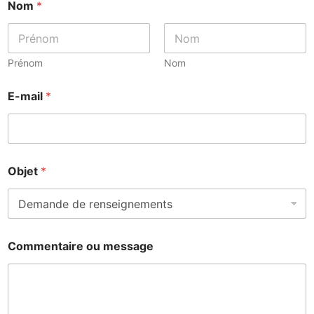
Nom
*
o
m
m
e
s
Prénom
Nom
s
a
E-mail
*
g
e
O
b
j
e
Objet
*
t
Commentaire ou message