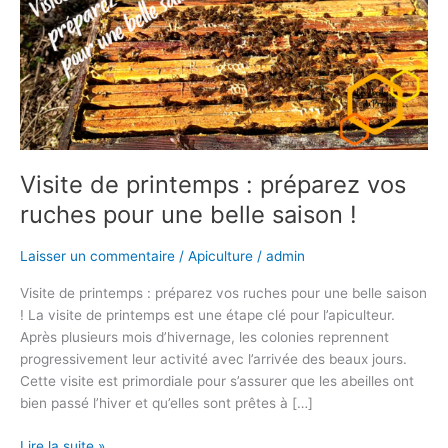
préparez
vos
ruches
pour
une
belle
saison
!
Visite de printemps : préparez vos
ruches pour une belle saison !
Laisser un commentaire
/
Apiculture
/
admin
Visite de printemps : préparez vos ruches pour une belle saison
! La visite de printemps est une étape clé pour l’apiculteur.
Après plusieurs mois d’hivernage, les colonies reprennent
progressivement leur activité avec l’arrivée des beaux jours.
Cette visite est primordiale pour s’assurer que les abeilles ont
bien passé l’hiver et qu’elles sont prêtes à […]
Lire la suite »